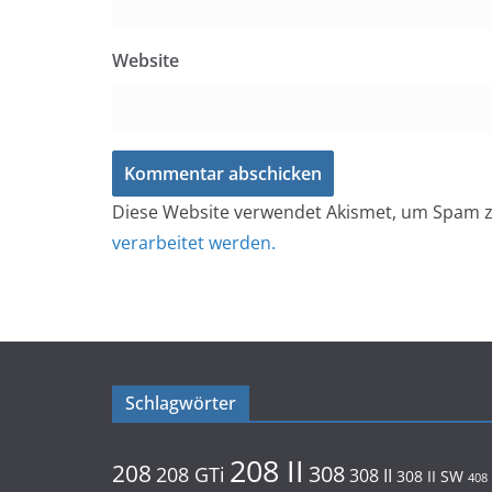
Website
Diese Website verwendet Akismet, um Spam z
verarbeitet werden.
Schlagwörter
208 II
208
308
208 GTi
308 II
308 II SW
408