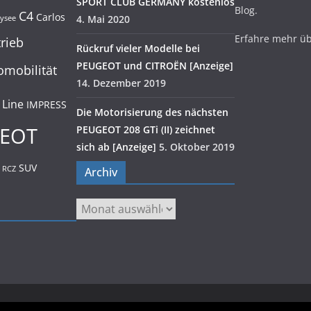
SPORT CLUB GERMANY kostenlos
Blog.
C4
Carlos
4. Mai 2020
lysee
Erfahre mehr ü
trieb
Rückruf vieler Modelle bei
PEUGEOT und CITROËN [Anzeige]
omobilität
14. Dezember 2019
 Line
IMPRESS
Die Motorisierung des nächsten
EOT
PEUGEOT 208 GTi (II) zeichnet
sich ab [Anzeige]
5. Oktober 2019
SUV
RCZ
Archiv
Archiv
.