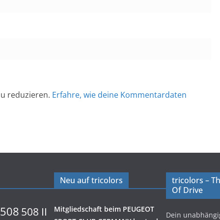
u reduzieren.
Erfahre, wie deine Kommentardaten
Neu auf tricolors
tricolors – 
Of Drive
508
Mitgliedschaft beim PEUGEOT
508 II
Dein unabhäng