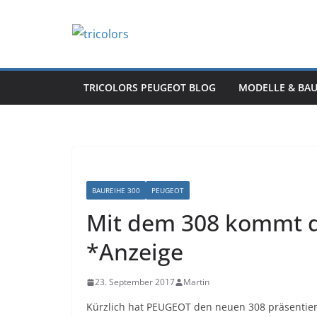
Zum
Inhalt
springen
TRICOLORS PEUGEOT BLOG
MODELLE & BA
BAUREIHE 300
PEUGEOT
Mit dem 308 kommt d
*Anzeige
23. September 2017
Martin
Kürzlich hat PEUGEOT den neuen 308 präsentiert