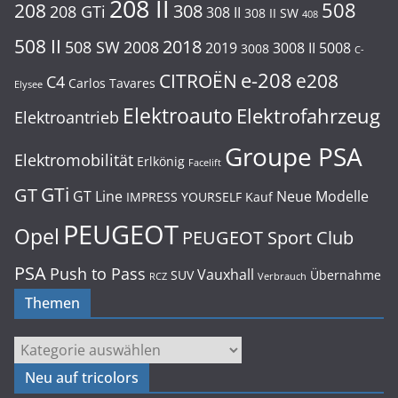
208 II
508
208
308
208 GTi
308 II
308 II SW
408
508 II
2018
508 SW
2008
2019
3008 II
5008
3008
C-
e-208
CITROËN
e208
C4
Carlos Tavares
Elysee
Elektroauto
Elektrofahrzeug
Elektroantrieb
Groupe PSA
Elektromobilität
Erlkönig
Facelift
GTi
GT
GT Line
Neue Modelle
IMPRESS YOURSELF
Kauf
PEUGEOT
Opel
PEUGEOT Sport Club
PSA
Push to Pass
Vauxhall
SUV
Übernahme
RCZ
Verbrauch
Themen
Themen
Neu auf tricolors