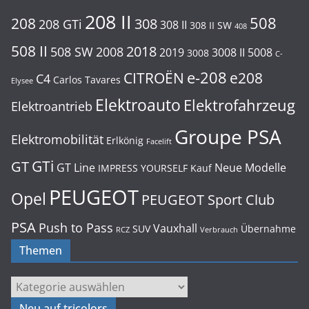
208 II
508
208
308
208 GTi
308 II
308 II SW
408
508 II
2018
508 SW
2008
2019
3008 II
5008
3008
C-
e-208
CITROËN
e208
C4
Carlos Tavares
Elysee
Elektroauto
Elektrofahrzeug
Elektroantrieb
Groupe PSA
Elektromobilität
Erlkönig
Facelift
GTi
GT
GT Line
Neue Modelle
IMPRESS YOURSELF
Kauf
PEUGEOT
Opel
PEUGEOT Sport Club
PSA
Push to Pass
Vauxhall
SUV
Übernahme
RCZ
Verbrauch
Themen
Themen
Neu auf tricolors