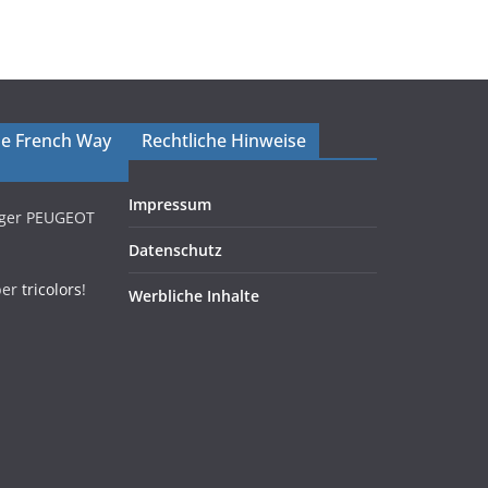
The French Way
Rechtliche Hinweise
Impressum
iger PEUGEOT
Datenschutz
ber
tricolors
!
Werbliche Inhalte