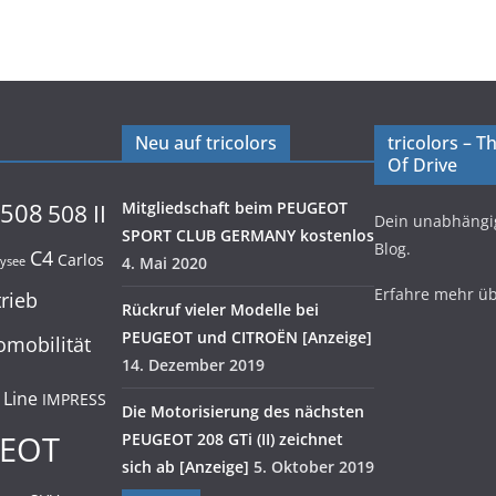
Neu auf tricolors
tricolors – 
Of Drive
508
Mitgliedschaft beim PEUGEOT
508 II
Dein unabhäng
SPORT CLUB GERMANY kostenlos
Blog.
C4
Carlos
4. Mai 2020
lysee
Erfahre mehr ü
trieb
Rückruf vieler Modelle bei
PEUGEOT und CITROËN [Anzeige]
omobilität
14. Dezember 2019
 Line
IMPRESS
Die Motorisierung des nächsten
EOT
PEUGEOT 208 GTi (II) zeichnet
sich ab [Anzeige]
5. Oktober 2019