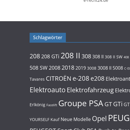
e-recht24.de
Schlagwörter
208 II
208
308
208 GTi
308 II
308 II SW
408
2018
508 SW
2008
2019
3008 II
5008
3008
C-E
e-208
CITROËN
e208
Elektroan
Tavares
Elektroauto
Elektrofahrzeug
Elektr
Groupe PSA
GTi
GT
GT
Erlkönig
Facelift
PEUG
Opel
Neue Modelle
YOURSELF
Kauf