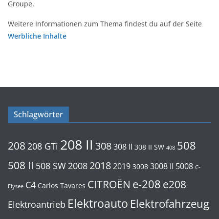
Groupe.
Weitere Informationen zum Thema findest du auf der Seite
Werbliche Inhalte
Schlagwörter
208 II
508
208
308
208 GTi
308 II
308 II SW
408
508 II
2018
508 SW
2008
2019
3008 II
5008
3008
C-
e-208
CITROËN
e208
C4
Carlos Tavares
Elysee
Elektroauto
Elektrofahrzeug
Elektroantrieb