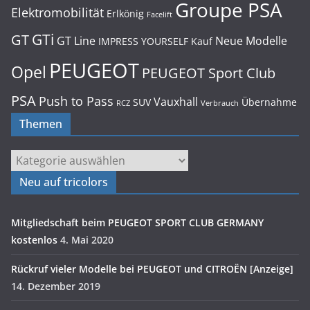
Groupe PSA
Elektromobilität
Erlkönig
Facelift
GTi
GT
GT Line
Neue Modelle
IMPRESS YOURSELF
Kauf
PEUGEOT
Opel
PEUGEOT Sport Club
PSA
Push to Pass
Vauxhall
SUV
Übernahme
RCZ
Verbrauch
Themen
Themen
Neu auf tricolors
Mitgliedschaft beim PEUGEOT SPORT CLUB GERMANY
kostenlos
4. Mai 2020
Rückruf vieler Modelle bei PEUGEOT und CITROËN [Anzeige]
14. Dezember 2019