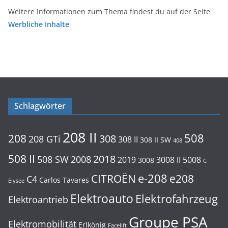
Weitere Informationen zum Thema findest du auf der Seite
Werbliche Inhalte
Schlagwörter
208 II
508
208
308
208 GTi
308 II
308 II SW
408
508 II
2018
508 SW
2008
2019
3008 II
5008
3008
C-
e-208
CITROËN
e208
C4
Carlos Tavares
Elysee
Elektroauto
Elektrofahrzeug
Elektroantrieb
Groupe PSA
Elektromobilität
Erlkönig
Facelift