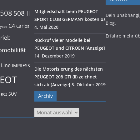
508
Mitgliedschaft beim PEUGEOT
508 II
Dein unabhäng
SPORT CLUB GERMANY kostenlos
Blog.
C4
Carlos
4. Mai 2020
lysee
Erfahre mehr ü
trieb
Rückruf vieler Modelle bei
PEUGEOT und CITROËN [Anzeige]
omobilität
14. Dezember 2019
 Line
IMPRESS
Die Motorisierung des nächsten
EOT
PEUGEOT 208 GTi (II) zeichnet
sich ab [Anzeige]
5. Oktober 2019
SUV
RCZ
Archiv
Archiv