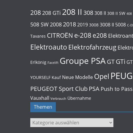
208 II
208
308
208 GTi
308 II
308 II SW
408
2018
508 SW
2008
2019
3008 II
5008
3008
C-E
e-208
CITROËN
e208
Elektroan
Tavares
Elektroauto
Elektrofahrzeug
Elektr
Groupe PSA
GTi
GT
GT
Erlkönig
Facelift
PEUG
Opel
Neue Modelle
YOURSELF
Kauf
PEUGEOT Sport Club
PSA
Push to Pass
Vauxhall
Übernahme
Verbrauch
Themen
Themen