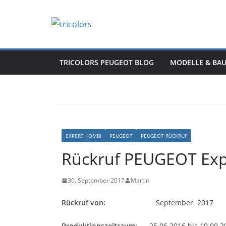
Zum
Inhalt
springen
TRICOLORS PEUGEOT BLOG
MODELLE & BA
EXPERT KOMBI
PEUGEOT
PEUGEOT RÜCKRUF
Rückruf PEUGEOT Expe
30. September 2017
Martin
Rückruf von:
September 2017
Produktionszeitraum:
25.06.2016 bis 10.09.2