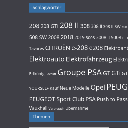
Schlagwörter
208 II
208
308
208 GTi
308 II
308 II SW
408
2018
508 SW
2008
2019
3008 II
5008
3008
C-E
e-208
CITROËN
e208
Elektroan
Tavares
Elektroauto
Elektrofahrzeug
Elektr
Groupe PSA
GTi
GT
GT
Erlkönig
Facelift
PEUG
Opel
Neue Modelle
YOURSELF
Kauf
PEUGEOT Sport Club
PSA
Push to Pass
Vauxhall
Übernahme
Verbrauch
Themen