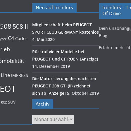
Neu auf tricolors
tricolors – 
Of Drive
508
Mitgliedschaft beim PEUGEOT
508 II
Dein unabhäng
SPORT CLUB GERMANY kostenlos
Blog.
C4
Carlos
4. Mai 2020
lysee
Erfahre mehr ü
trieb
Rückruf vieler Modelle bei
PEUGEOT und CITROËN [Anzeige]
omobilität
14. Dezember 2019
 Line
IMPRESS
Die Motorisierung des nächsten
EOT
PEUGEOT 208 GTi (II) zeichnet
sich ab [Anzeige]
5. Oktober 2019
SUV
RCZ
Archiv
Archiv