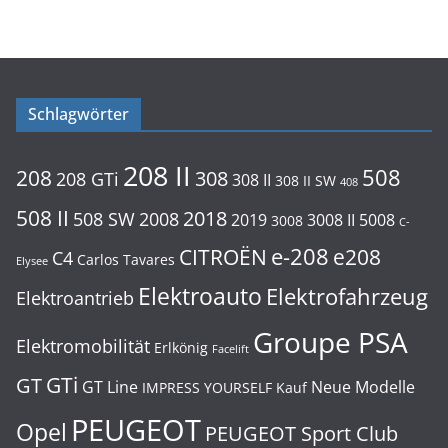
Schlagwörter
208 II
508
208
308
208 GTi
308 II
308 II SW
408
508 II
2018
508 SW
2008
2019
3008 II
5008
3008
C-
e-208
CITROËN
e208
C4
Carlos Tavares
Elysee
Elektroauto
Elektrofahrzeug
Elektroantrieb
Groupe PSA
Elektromobilität
Erlkönig
Facelift
GTi
GT
GT Line
Neue Modelle
IMPRESS YOURSELF
Kauf
PEUGEOT
Opel
PEUGEOT Sport Club