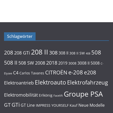
Schlagwörter
208 II
508
208
308
208 GTi
308 II
308 II SW
408
508 II
2018
508 SW
2008
2019
3008 II
5008
3008
C-
e-208
CITROËN
e208
C4
Carlos Tavares
Elysee
Elektroauto
Elektrofahrzeug
Elektroantrieb
Groupe PSA
Elektromobilität
Erlkönig
Facelift
GTi
GT
GT Line
Neue Modelle
IMPRESS YOURSELF
Kauf