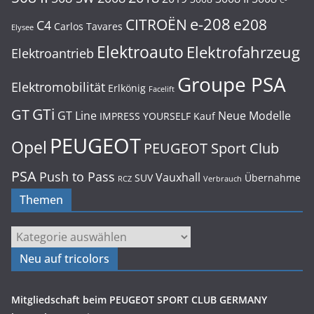
C-
e-208
CITROËN
e208
C4
Carlos Tavares
Elysee
Elektroauto
Elektrofahrzeug
Elektroantrieb
Groupe PSA
Elektromobilität
Erlkönig
Facelift
GTi
GT
GT Line
Neue Modelle
IMPRESS YOURSELF
Kauf
PEUGEOT
Opel
PEUGEOT Sport Club
PSA
Push to Pass
Vauxhall
SUV
Übernahme
RCZ
Verbrauch
Themen
Themen
Neu auf tricolors
Mitgliedschaft beim PEUGEOT SPORT CLUB GERMANY