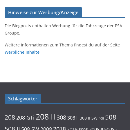
Hinweise zur Werbung/Anzeige
Die Blogposts enthalten Werbung für die Fahrzeuge der PSA
Groupe.
Weitere Informationen zum Thema findest du auf der Seite
Werbliche Inhalte
Schlagwörter
208 II
508
208
308
208 GTi
308 II
308 II SW
408
508 II
2018
508 SW
2008
2019
3008 II
5008
3008