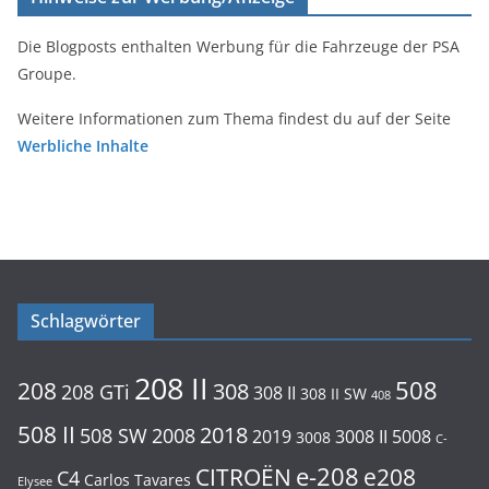
Die Blogposts enthalten Werbung für die Fahrzeuge der PSA
Groupe.
Weitere Informationen zum Thema findest du auf der Seite
Werbliche Inhalte
Schlagwörter
208 II
508
208
308
208 GTi
308 II
308 II SW
408
508 II
2018
508 SW
2008
2019
3008 II
5008
3008
C-
e-208
CITROËN
e208
C4
Carlos Tavares
Elysee