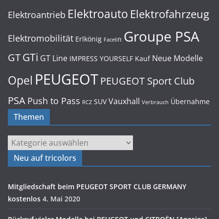
Elektroauto
Elektrofahrzeug
Elektroantrieb
Groupe PSA
Elektromobilität
Erlkönig
Facelift
GTi
GT
GT Line
Neue Modelle
IMPRESS YOURSELF
Kauf
PEUGEOT
Opel
PEUGEOT Sport Club
PSA
Push to Pass
Vauxhall
SUV
Übernahme
RCZ
Verbrauch
Themen
Themen
Neu auf tricolors
Mitgliedschaft beim PEUGEOT SPORT CLUB GERMANY
kostenlos
4. Mai 2020