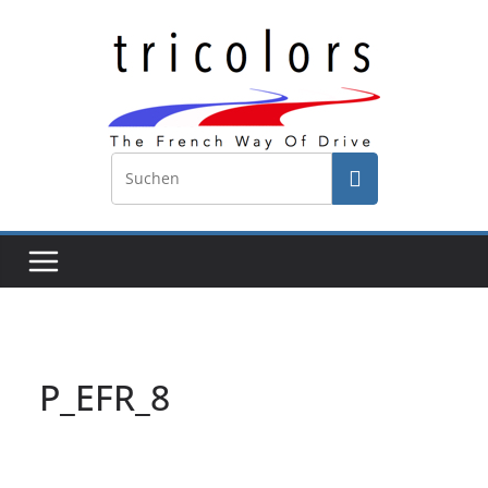
Zum
Inhalt
springen
P_EFR_8