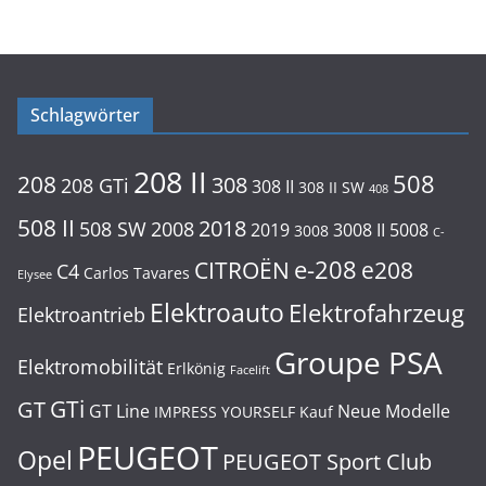
Schlagwörter
208 II
508
208
308
208 GTi
308 II
308 II SW
408
508 II
2018
508 SW
2008
2019
3008 II
5008
3008
C-
e-208
CITROËN
e208
C4
Carlos Tavares
Elysee
Elektroauto
Elektrofahrzeug
Elektroantrieb
Groupe PSA
Elektromobilität
Erlkönig
Facelift
GTi
GT
GT Line
Neue Modelle
IMPRESS YOURSELF
Kauf
PEUGEOT
Opel
PEUGEOT Sport Club