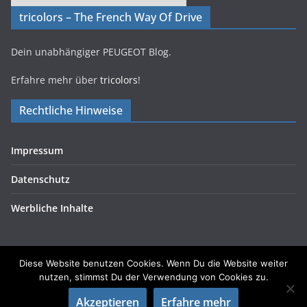
tricolors – The French Way Of Drive
Dein unabhängiger PEUGEOT Blog.
Erfahre mehr über
tricolors
!
Rechtliche Hinweise
Impressum
Datenschutz
Werbliche Inhalte
Diese Website benutzen Cookies. Wenn Du die Website weiter
nutzen, stimmst Du der Verwendung von Cookies zu.
Copyright © 2026
tricolors
. Alle Rechte vorbehalten.
Akzeptieren
Erfahre mehr
Theme:
ColorMag
von ThemeGrill. Präsentiert von
WordPress
.