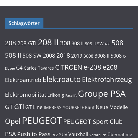
Schlagwörter
208 II
508
208
308
208 GTi
308 II
308 II SW
408
508 II
2018
508 SW
2008
2019
3008 II
5008
3008
C-
e-208
CITROËN
e208
C4
Carlos Tavares
Elysee
Elektroauto
Elektrofahrzeug
Elektroantrieb
Groupe PSA
Elektromobilität
Erlkönig
Facelift
GTi
GT
GT Line
Neue Modelle
IMPRESS YOURSELF
Kauf
PEUGEOT
Opel
PEUGEOT Sport Club
PSA
Push to Pass
Vauxhall
SUV
Übernahme
RCZ
Verbrauch