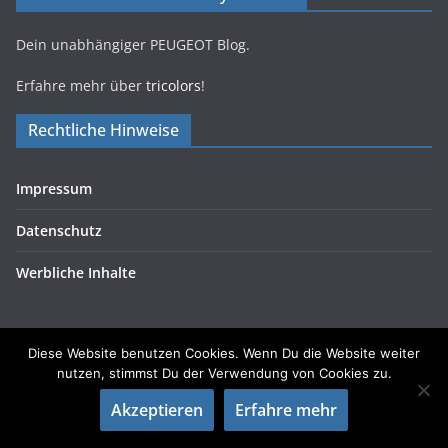
Dein unabhängiger PEUGEOT Blog.
Erfahre mehr über
tricolors
!
Rechtliche Hinweise
Impressum
Datenschutz
Werbliche Inhalte
Diese Website benutzen Cookies. Wenn Du die Website weiter
nutzen, stimmst Du der Verwendung von Cookies zu.
Copyright © 2026
tricolors
. Alle Rechte vorbehalten.
Akzeptieren
Erfahre mehr
Theme:
ColorMag
von ThemeGrill. Präsentiert von
WordPress
.