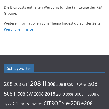
Die Blogposts enthalten Werbung für die Fahrzeuge der PSA
Groupe.
Weitere Informationen zum Thema findest du auf der Seite
Werbliche Inhalte
Schlagwörter
208 II
508
208
308
208 GTi
308 II
308 II SW
408
508 II
2018
508 SW
2008
2019
3008 II
5008
3008
C-
e-208
CITROËN
e208
C4
Carlos Tavares
Elysee