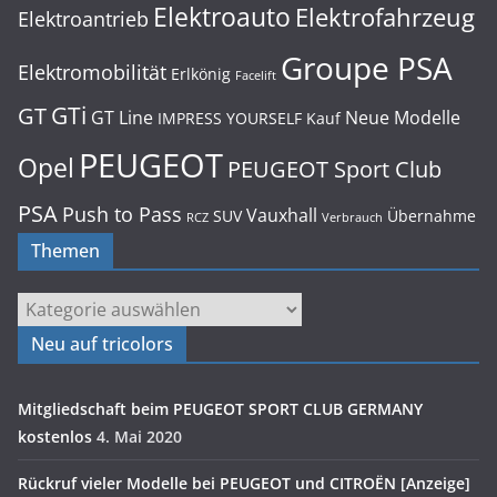
Elektroauto
Elektrofahrzeug
Elektroantrieb
Groupe PSA
Elektromobilität
Erlkönig
Facelift
GTi
GT
GT Line
Neue Modelle
IMPRESS YOURSELF
Kauf
PEUGEOT
Opel
PEUGEOT Sport Club
PSA
Push to Pass
Vauxhall
SUV
Übernahme
RCZ
Verbrauch
Themen
Themen
Neu auf tricolors
Mitgliedschaft beim PEUGEOT SPORT CLUB GERMANY
kostenlos
4. Mai 2020
Rückruf vieler Modelle bei PEUGEOT und CITROËN [Anzeige]