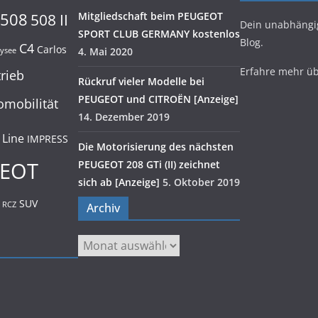
508
Mitgliedschaft beim PEUGEOT
508 II
Dein unabhäng
SPORT CLUB GERMANY kostenlos
Blog.
C4
Carlos
4. Mai 2020
lysee
Erfahre mehr ü
trieb
Rückruf vieler Modelle bei
PEUGEOT und CITROËN [Anzeige]
omobilität
14. Dezember 2019
 Line
IMPRESS
Die Motorisierung des nächsten
EOT
PEUGEOT 208 GTi (II) zeichnet
sich ab [Anzeige]
5. Oktober 2019
SUV
RCZ
Archiv
Archiv