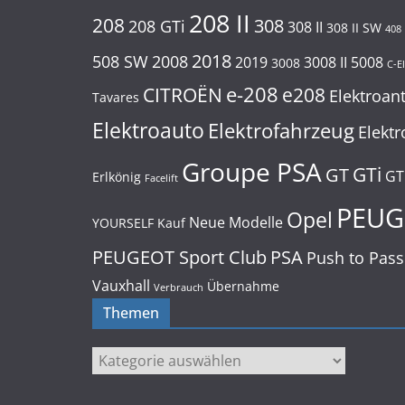
208 II
208
308
208 GTi
308 II
308 II SW
408
2018
508 SW
2008
2019
3008 II
5008
3008
C-E
e-208
CITROËN
e208
Elektroan
Tavares
Elektroauto
Elektrofahrzeug
Elektr
Groupe PSA
GTi
GT
GT
Erlkönig
Facelift
PEUG
Opel
Neue Modelle
YOURSELF
Kauf
PEUGEOT Sport Club
PSA
Push to Pass
Vauxhall
Übernahme
Verbrauch
Themen
Themen