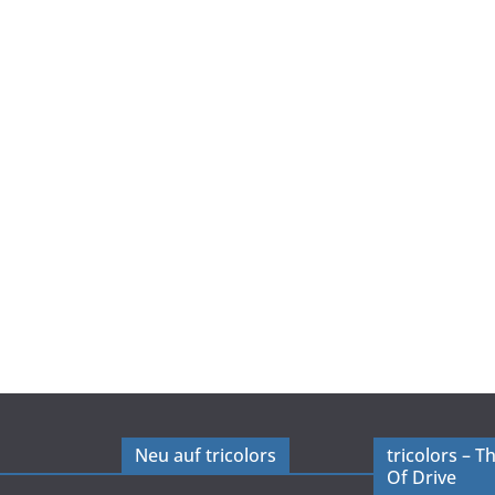
Neu auf tricolors
tricolors – 
Of Drive