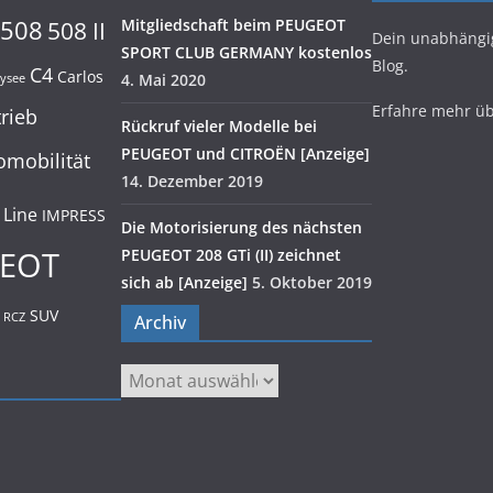
508
Mitgliedschaft beim PEUGEOT
508 II
Dein unabhäng
SPORT CLUB GERMANY kostenlos
Blog.
C4
Carlos
4. Mai 2020
lysee
Erfahre mehr ü
trieb
Rückruf vieler Modelle bei
PEUGEOT und CITROËN [Anzeige]
omobilität
14. Dezember 2019
 Line
IMPRESS
Die Motorisierung des nächsten
EOT
PEUGEOT 208 GTi (II) zeichnet
sich ab [Anzeige]
5. Oktober 2019
SUV
RCZ
Archiv
Archiv