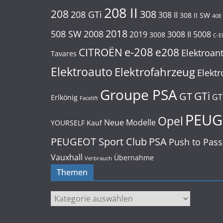
208 II
208
308
208 GTi
308 II
308 II SW
408
2018
508 SW
2008
2019
3008 II
5008
3008
C-E
e-208
CITROËN
e208
Elektroan
Tavares
Elektroauto
Elektrofahrzeug
Elektr
Groupe PSA
GTi
GT
GT
Erlkönig
Facelift
PEUG
Opel
Neue Modelle
YOURSELF
Kauf
PEUGEOT Sport Club
PSA
Push to Pass
Vauxhall
Übernahme
Verbrauch
Themen
Themen