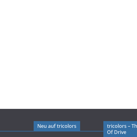
Neu auf tricolors
tricolors – 
Of Drive