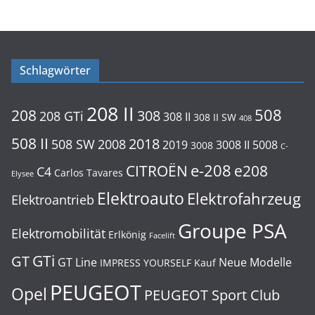
Schlagwörter
208 II
508
208
308
208 GTi
308 II
308 II SW
408
508 II
2018
508 SW
2008
2019
3008 II
5008
3008
C-
e-208
CITROËN
e208
C4
Carlos Tavares
Elysee
Elektroauto
Elektrofahrzeug
Elektroantrieb
Groupe PSA
Elektromobilität
Erlkönig
Facelift
GTi
GT
GT Line
Neue Modelle
IMPRESS YOURSELF
Kauf
PEUGEOT
Opel
PEUGEOT Sport Club