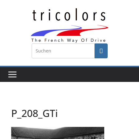
Zum
Inhalt
springen
P_208_GTi