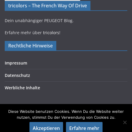
tricolors – The French Way Of Drive
Dein unabhängiger PEUGEOT Blog.
Erfahre mehr über
tricolors
!
Rechtliche Hinweise
Impressum
Datenschutz
Werbliche Inhalte
Diese Website benutzen Cookies. Wenn Du die Website weiter
nutzen, stimmst Du der Verwendung von Cookies zu.
Copyright © 2026
tricolors
. Alle Rechte vorbehalten.
Akzeptieren
Erfahre mehr
Theme:
ColorMag
von ThemeGrill. Präsentiert von
WordPress
.