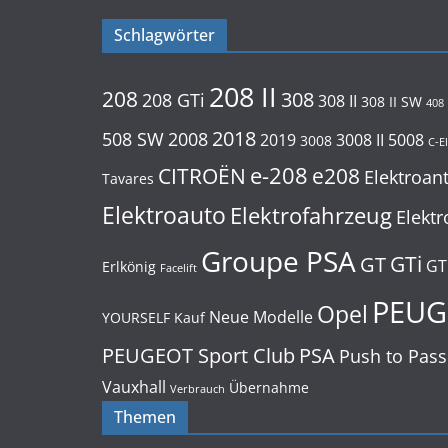
Schlagwörter
208 II
208
308
208 GTi
308 II
308 II SW
408
2018
508 SW
2008
2019
3008 II
5008
3008
C-E
e-208
CITROËN
e208
Elektroan
Tavares
Elektroauto
Elektrofahrzeug
Elektr
Groupe PSA
GTi
GT
GT
Erlkönig
Facelift
PEUG
Opel
Neue Modelle
YOURSELF
Kauf
PEUGEOT Sport Club
PSA
Push to Pass
Vauxhall
Übernahme
Verbrauch
Themen