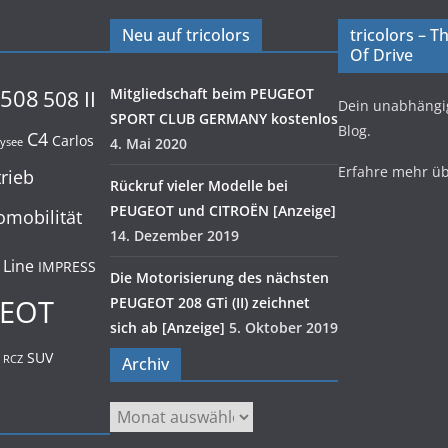
Neu auf tricolors
tricolors – 
Of Drive
508
Mitgliedschaft beim PEUGEOT
508 II
Dein unabhäng
SPORT CLUB GERMANY kostenlos
Blog.
C4
Carlos
4. Mai 2020
lysee
Erfahre mehr ü
trieb
Rückruf vieler Modelle bei
PEUGEOT und CITROËN [Anzeige]
omobilität
14. Dezember 2019
 Line
IMPRESS
Die Motorisierung des nächsten
EOT
PEUGEOT 208 GTi (II) zeichnet
sich ab [Anzeige]
5. Oktober 2019
SUV
RCZ
Archiv
Archiv