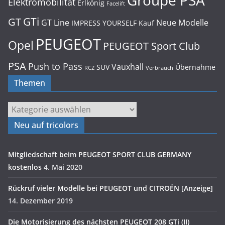
Groupe PSA
Elektromobilität
Erlkönig
Facelift
GTi
GT
GT Line
Neue Modelle
IMPRESS YOURSELF
Kauf
PEUGEOT
Opel
PEUGEOT Sport Club
PSA
Push to Pass
Vauxhall
SUV
Übernahme
RCZ
Verbrauch
Themen
Themen
Neu auf tricolors
Mitgliedschaft beim PEUGEOT SPORT CLUB GERMANY
kostenlos
4. Mai 2020
Rückruf vieler Modelle bei PEUGEOT und CITROËN [Anzeige]
14. Dezember 2019
Die Motorisierung des nächsten PEUGEOT 208 GTi (II)