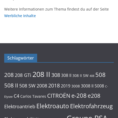
Weitere Informationen zum Thema findest du auf der Seite
Werbliche Inhalte
Schlagwörter
208 II
508
208
308
208 GTi
308 II
308 II SW
408
508 II
2018
508 SW
2008
2019
3008 II
5008
3008
C-
e-208
CITROËN
e208
C4
Carlos Tavares
Elysee
Elektroauto
Elektrofahrzeug
Elektroantrieb